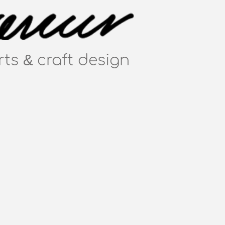
&
rts
craft
design