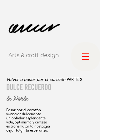
Arts
&
craft
design
Volver a pasar por el corazón
PARTE 2
DULCE RECUERDO
la Perla
Pasar por el corazón
vivenciar dulcemente
un anhelar esplendente
vida, optimismo y certeza
es transmutar la nostalgia
dejar fulgir la esperanza.