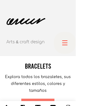
Arts
&
craft
design
bracelets
Explora todos los brazaletes, sus
diferentes estilos, colores y
tamaños
Shop Now